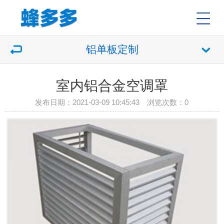
铝单板定制
室内铝合金空调罩
发布日期：2021-03-09 10:45:43 浏览次数：
0