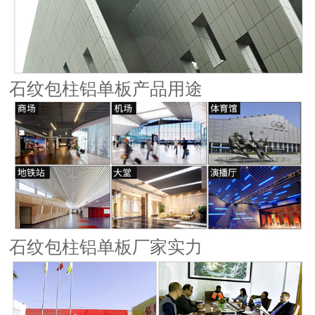
石纹包柱铝单板产品用途
石纹包柱铝单板厂家实力