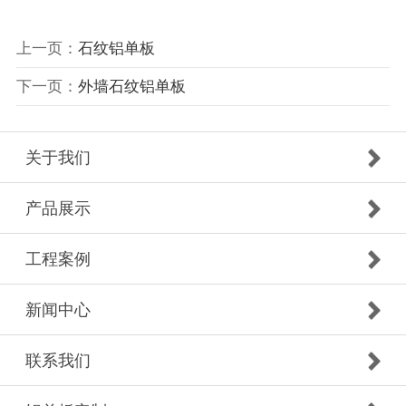
上一页：
石纹铝单板
下一页：
外墙石纹铝单板
关于我们
产品展示
工程案例
新闻中心
联系我们