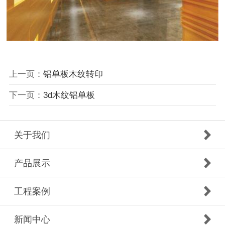
上一页：
铝单板木纹转印
下一页：
3d木纹铝单板
关于我们
产品展示
工程案例
新闻中心