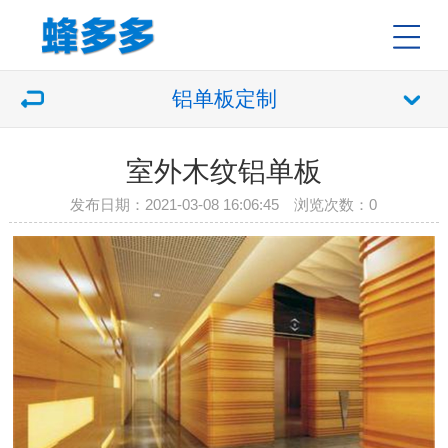
铝单板定制
室外木纹铝单板
发布日期：2021-03-08 16:06:45 浏览次数：
0