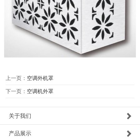
上一页：
空调外机罩
下一页：
空调机外罩
关于我们
产品展示