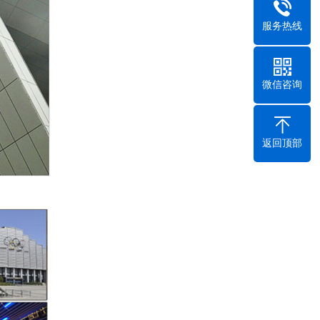
服务热线
微信咨询
返回顶部