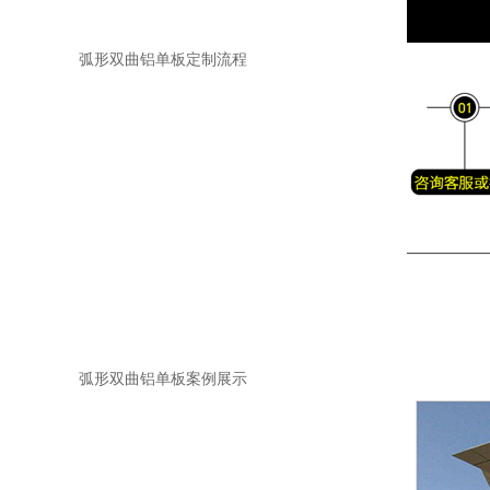
弧形双曲铝单板定制流程
弧形双曲铝单板案例展示