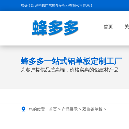
您好！欢迎光临广东蜂多多铝业有限公司网站！
首页
关
蜂多多一站式铝单板定制工厂
为客户提供品质高端，价格实惠的铝建材产品
您的位置：
首页
>
产品展示
>
双曲铝单板
>