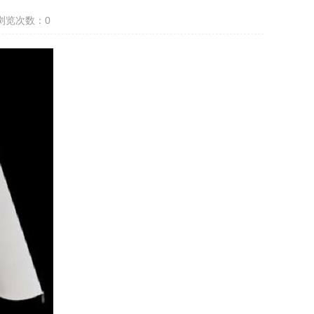
浏览次数：
0