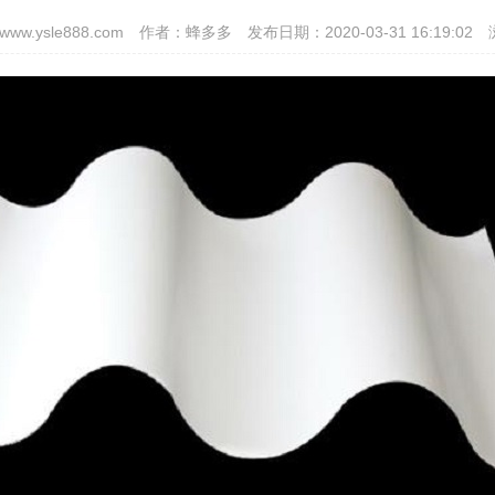
w.ysle888.com
作者：蜂多多
发布日期：2020-03-31 16:19:02