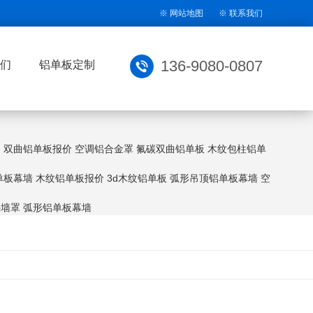
※
网站地图
※
联系我们
136-9080-0807
们
铝单板定制
：
双曲铝单板报价
空调铝合金罩
氟碳双曲铝单板
木纹包柱铝单
单板幕墙
木纹铝单板报价
3d木纹铝单板
弧形吊顶铝单板幕墙
空
外墙罩
弧形铝单板幕墙