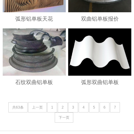
弧形铝单板天花
双曲铝单板报价
石纹双曲铝单板
弧形双曲铝单板
共63条
上一页
1
2
3
4
5
6
7
下一页