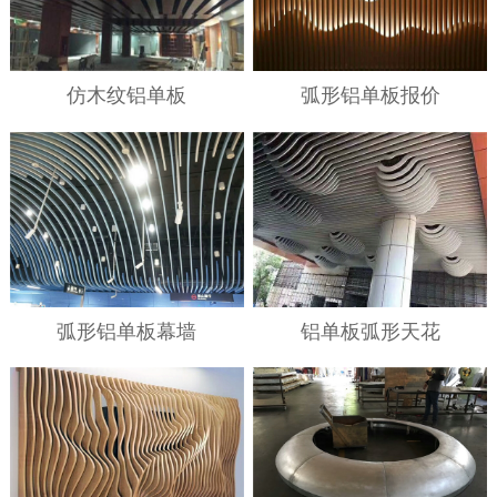
仿木纹铝单板
弧形铝单板报价
弧形铝单板幕墙
铝单板弧形天花